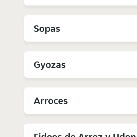
Sopas
Gyozas
Arroces
Fideos de Arroz y Udon