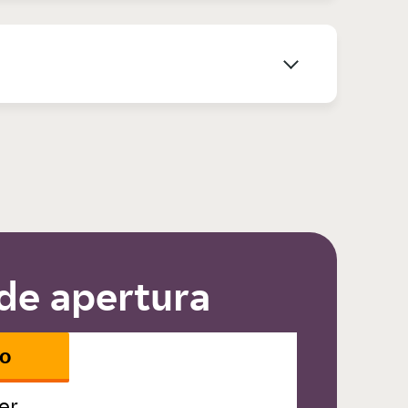
de apertura
io
er