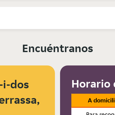
Encuéntranos
Horario 
-i-dos
Terrassa,
A domicil
Para recog